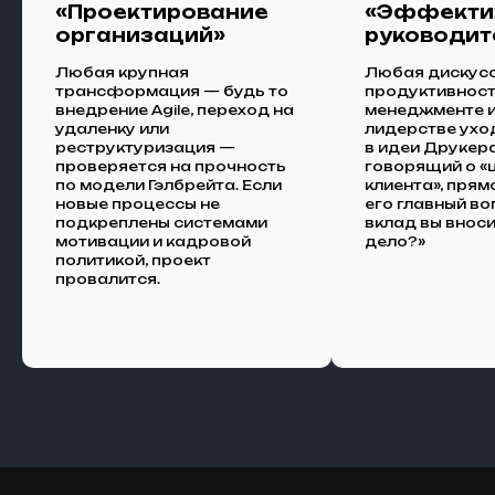
«Проектирование
«Эффекти
организаций»
руководит
Любая крупная
Любая дискусс
трансформация — будь то
продуктивности
внедрение Agile, переход на
менеджменте 
удаленку или
лидерстве ухо
реструктуризация —
в идеи Друкера.
проверяется на прочность
говорящий о «
по модели Гэлбрейта. Если
клиента», прям
новые процессы не
его главный во
подкреплены системами
вклад вы внос
мотивации и кадровой
дело?»
политикой, проект
провалится.