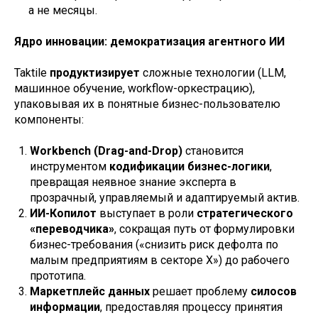
а не месяцы.
Ядро инновации: демократизация агентного ИИ
Taktile
продуктизирует
сложные технологии (LLM,
машинное обучение, workflow-оркестрацию),
упаковывая их в понятные бизнес-пользователю
компоненты:
Workbench (Drag-and-Drop)
становится
инструментом
кодификации бизнес-логики
,
превращая неявное знание эксперта в
прозрачный, управляемый и адаптируемый актив.
ИИ-Копилот
выступает в роли
стратегического
«переводчика»
, сокращая путь от формулировки
бизнес-требования («снизить риск дефолта по
малым предприятиям в секторе X») до рабочего
прототипа.
Маркетплейс данных
решает проблему
силосов
информации
, предоставляя процессу принятия