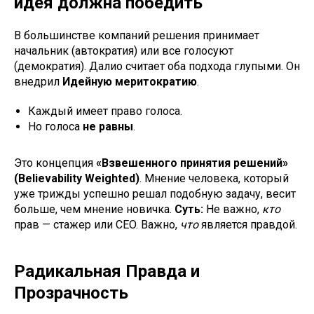
идея должна победить
В большинстве компаний решения принимает
начальник (автократия) или все голосуют
(демократия). Далио считает оба подхода глупыми. Он
внедрил
Идейную меритократию
.
Каждый имеет право голоса.
Но голоса
не равны
.
Это концепция
«Взвешенного принятия решений»
(Believability Weighted)
. Мнение человека, который
уже трижды успешно решал подобную задачу, весит
больше, чем мнение новичка.
Суть:
Не важно,
кто
прав — стажер или CEO. Важно,
что
является правдой.
Радикальная Правда и
Прозрачность