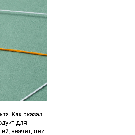
та. Как сказал
одукт для
ей, значит, они