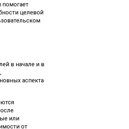
я помогает
бности целевой
ьзовательском
ей в начале и в
,
сновных аспекта
аются
после
ные или
имости от