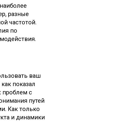
 наиболее
р, разные
ой частотой.
лия по
имодействия.
пользовать ваш
 как показал
х проблем с
понимания путей
и. Как только
кта и динамики