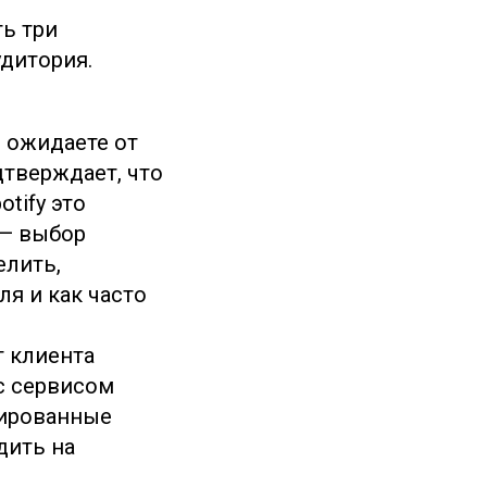
ь три
удитория.
 ожидаете от
дтверждает, что
tify это
 — выбор
елить,
я и как часто
т клиента
с сервисом
зированные
дить на