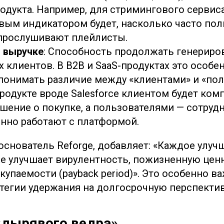
дукта. Например, для стримингового сервиса,
чевым индикатором будет, насколько часто по
прослушивают плейлисты.
 выручке
: Способность продолжать генериро
 клиентов. В B2B и SaaS-продуктах это особе
понимать различие между «клиентами» и «пол
родукте вроде Salesforce клиентом будет ком
шение о покупке, а пользователями — сотруд
нно работают с платформой.
основатель Reforge, добавляет: «Каждое улуч
е улучшает вирулентность, пожизненную цен
окупаемости (payback period)». Это особенно в
тегии удержания на долгосрочную перспектив
«дырявого ведра»