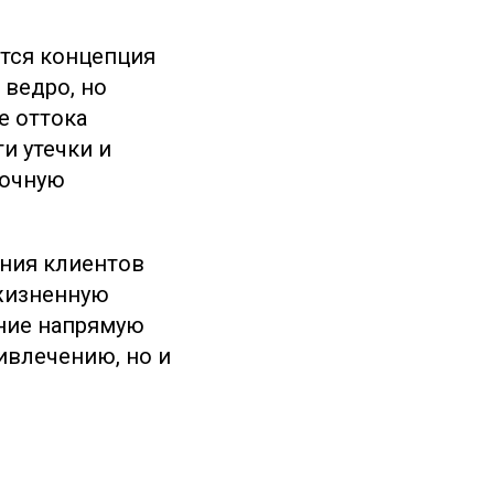
тся концепция
 ведро, но
е оттока
и утечки и
рочную
ения клиентов
жизненную
ание напрямую
ивлечению, но и