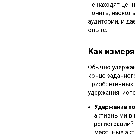
не находят цен
понять, наскол
аудитории, и д
опыте.
Как измеря
Обычно удержан
конце заданног
приобретённых 
удержания: исп
Удержание по
активными в 
регистрации?
месячные акт