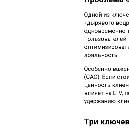
Одной из ключе
«дырявого ведр
одновременно т
пользователей. 
оптимизировать
лояльность.
Особенно важен
(CAC). Если с
ценность клиен
влияет на LTV, 
удержанию клие
Три ключе