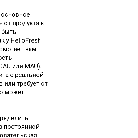
ь основное
 от продукта к
т быть
 у HelloFresh —
помогает вам
ость
DAU или MAU).
кта с реальной
 или требует от
то может
пределить
на постоянной
зовательская