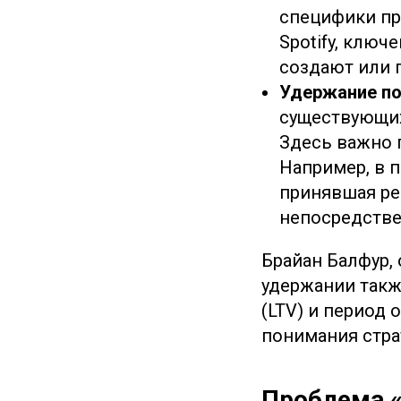
специфики про
Spotify, клю
создают или 
Удержание по
существующих
Здесь важно 
Например, в п
принявшая ре
непосредстве
Брайан Балфур, 
удержании такж
(LTV) и период 
понимания стра
Проблема 