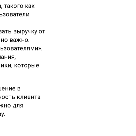
 такого как
льзователи
вать выручку от
нно важно.
ьзователями».
пания,
ники, которые
шение в
ность клиента
ажно для
у.