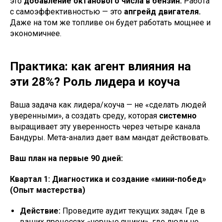
это
добавление октанового числа в бензин.
Работа
с самоэффективностью — это
апгрейд двигателя.
Даже на том же топливе он будет работать мощнее и
экономичнее.
Практика: как агент влияния на
эти 28%? Роль лидера и коуча
Ваша задача как лидера/коуча — не «сделать людей
уверенными», а создать среду, которая
системно
выращивает эту уверенность через четыре канала
Бандуры. Мета-анализ дает вам мандат действовать.
Ваш план на первые 90 дней:
Квартал 1: Диагностика и создание «мини-побед»
(Опыт мастерства)
Действие:
Проведите аудит текущих задач. Где в
ваших процессах «черные ящики», где люди не