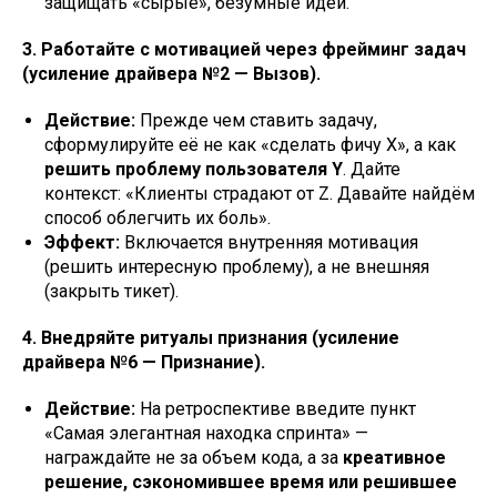
защищать «сырые», безумные идеи.
3. Работайте с мотивацией через фрейминг задач
(усиление драйвера №2 — Вызов).
Действие:
Прежде чем ставить задачу,
сформулируйте её не как «сделать фичу Х», а как
решить проблему пользователя Y
. Дайте
контекст: «Клиенты страдают от Z. Давайте найдём
способ облегчить их боль».
Эффект:
Включается внутренняя мотивация
(решить интересную проблему), а не внешняя
(закрыть тикет).
4. Внедряйте ритуалы признания (усиление
драйвера №6 — Признание).
Действие:
На ретроспективе введите пункт
«Самая элегантная находка спринта» —
награждайте не за объем кода, а за
креативное
решение, сэкономившее время или решившее