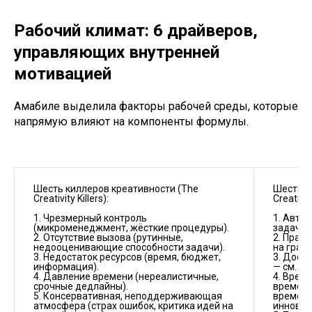
Рабочий климат: 6 драйверов,
управляющих внутренней
мотивацией
Амабиле выделила факторы рабочей среды, которые
напрямую влияют на компоненты формулы.
Шесть киллеров креативности (The 
Шесть д
Creativity Killers):

Creativit
1. Чрезмерный контроль 
1. Авто
(микроменеджмент, жёсткие процедуры).	

задачи.

2. Отсутствие вызова (рутинные, 
2. Прав
недооценивающие способности задачи).	

на грани
3. Недостаток ресурсов (время, бюджет, 
3. Дост
информация).	

— см. «э
4. Давление времени (нереалистичные, 
4. Время
срочные дедлайны).	

времени
5. Консервативная, неподдерживающая 
времени
атмосфера (страх ошибок, критика идей на 
инноваци