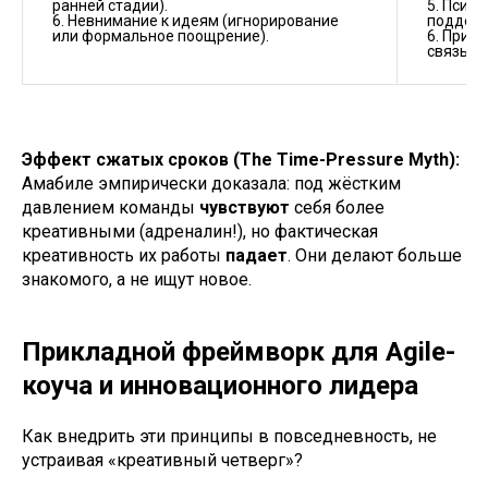
ранней стадии).	

5. Психо
6. Невнимание к идеям (игнорирование 
поддерж
6. Призн
Эффект сжатых сроков (The Time-Pressure Myth):
Амабиле эмпирически доказала: под жёстким
давлением команды
чувствуют
себя более
креативными (адреналин!), но фактическая
креативность их работы
падает
. Они делают больше
знакомого, а не ищут новое.
Прикладной фреймворк для Agile-
коуча и инновационного лидера
Как внедрить эти принципы в повседневность, не
устраивая «креативный четверг»?