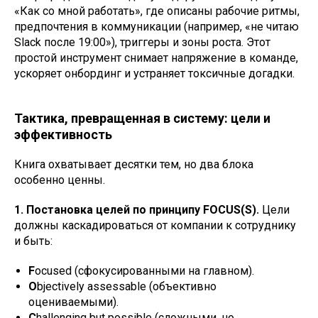
«Как со мной работать», где описаны рабочие ритмы,
предпочтения в коммуникации (например, «не читаю
Slack после 19:00»), триггеры и зоны роста. Этот
простой инструмент снимает напряжение в команде,
ускоряет онбординг и устраняет токсичные догадки.
Тактика, превращенная в систему: цели и
эффективность
Книга охватывает десятки тем, но два блока
особенно ценны.
1. Постановка целей по принципу FOCUS(S).
Цели
должны каскадироваться от компании к сотруднику
и быть:
F
ocused (сфокусированными на главном).
O
bjectively assessable (объективно
оцениваемыми).
C
hallenging but possible (сложными, но