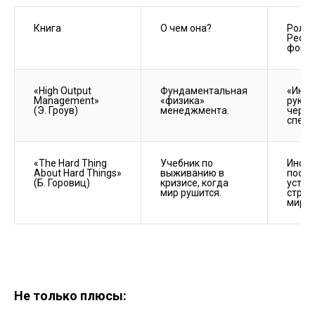
Книга
О чем она?
Роль «
People
фоне
«High Output 
Фундаментальная 
«Инже
Management»

«физика» 
руков
(Э. Гроув)
черте
специ
«The Hard Thing 
Учебник по 
Инстр
About Hard Things»

выживанию в 
постр
(Б. Горовиц)
кризисе, когда 
устой
мир рушится.
структ
мирно
Не только плюсы: