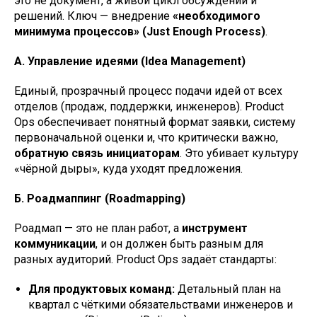
это не документ, а живой цикл обсуждений и
решений. Ключ — внедрение
«необходимого
минимума процессов» (Just Enough Process)
.
А. Управление идеями (Idea Management)
Единый, прозрачный процесс подачи идей от всех
отделов (продаж, поддержки, инженеров). Product
Ops обеспечивает понятный формат заявки, систему
первоначальной оценки и, что критически важно,
обратную связь инициаторам
. Это убивает культуру
«чёрной дыры», куда уходят предложения.
Б. Роадмаппинг (Roadmapping)
Роадмап — это не план работ, а
инструмент
коммуникации
, и он должен быть разным для
разных аудиторий. Product Ops задаёт стандарты:
Для продуктовых команд:
Детальный план на
квартал с чёткими обязательствами инженеров и